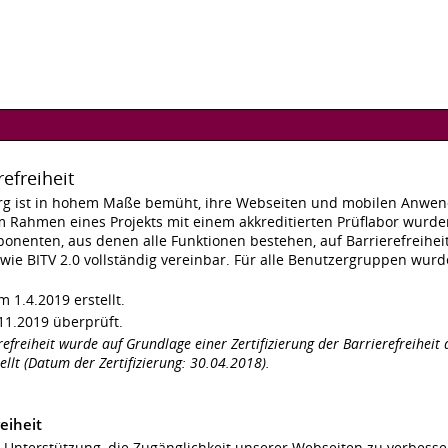
refreiheit
rg ist in hohem Maße bemüht, ihre Webseiten und mobilen Anwendu
m Rahmen eines Projekts mit einem akkreditierten Prüflabor wurd
nenten, aus denen alle Funktionen bestehen, auf Barrierefreihei
owie BITV 2.0 vollständig vereinbar. Für alle Benutzergruppen wu
 1.4.2019 erstellt.
11.2019 überprüft.
refreiheit wurde auf Grundlage einer Zertifizierung der Barrierefreihei
tellt (Datum der Zertifizierung: 30.04.2018).
eiheit
e Unterstützung, die Zugänglichkeit unserer Webseiten zu verbess