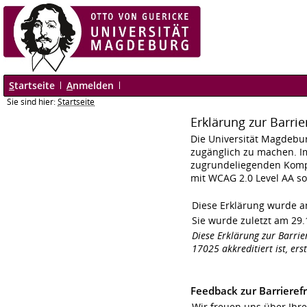
S
tartseite
A
nmelden
Sie sind hier:
Startseite
Erklärung zur Barrie
Die Universität Magdebu
zugänglich zu machen. I
zugrundeliegenden Kompo
mit WCAG 2.0 Level AA s
Diese Erklärung wurde am
Sie wurde zuletzt am 29.
Diese Erklärung zur Barrie
17025 akkreditiert ist, ers
Feedback
zur Barrierefr
Wir freuen uns über Ihr