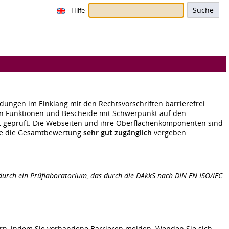
Hilfe
ngen im Einklang mit den Rechtsvorschriften barrierefrei
en Funktionen und Bescheide mit Schwerpunkt auf den
t geprüft. Die Webseiten und ihre Oberflächenkomponenten sind
rde die Gesamtbewertung
sehr gut zugänglich
vergeben.
t durch ein Prüflaboratorium, das durch die DAkkS nach DIN EN ISO/IEC
ern, indem Sie vorhandene Barrieren melden. Wenden Sie sich