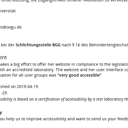
versität
it@ovgu.de
, bei der
Schlichtungsstelle BGG
nach § 16 des Behindertengleichst
ent
es a big effort to offer her website in compliance to the legislat
 with an accredited laboratory. The website and her user interface
luation for all user groups was
"very good accessible"
.
ished on 2019-04-19.
1-29.
bility is based on a certification of accessibility by a test laboratory t
y
ou help us to improve accessibility and want to send us your feedb